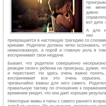
проигрыв
не мене
давно 
справлят
вот дети 
А для н
них 
превращается в настоящую трагедию со слезами
криками. Родители должны четко осознавать, ч
немаловажную, а порой и главную роль в том,
воспринимает свои неудачи.
Бывает, что родители совершенно несерьезно
реакции своего ребенка на проигрыш, думая, чт
и перестанет. Но здесь очень важно понять,
воспринимает все это очень серьезно,
чрезвычайно важны для него самого. Родител
правильную тактику по отношению к поражения
временем увидят, что она дает хорошие результа
Некоторые мамы и папы с самого раннего возра
детей от неудач. По их мнению, постоянная опе