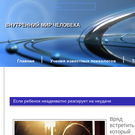
ВНУТРЕННИЙ МИР ЧЕЛОВЕКА
Главная
Учения известных психологов
Т
Если ребенок неадекватно реагирует на неудачи
Вряд 
встретит
котор