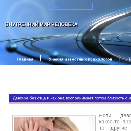
ВНУТРЕННИЙ МИР ЧЕЛОВЕКА
Главная
Учения известных психологов
Т
Девочка без отца и как она воспринимает потом близость с 
Если дево
какое-то вр
то другие