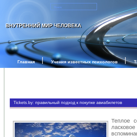
ВНУТРЕННИЙ МИР ЧЕЛОВЕКА
Главная
Учения известных психологов
Т
Tickets.by: правильный подход к покупке авиабилетов
Теплое с
ласко
вспоми