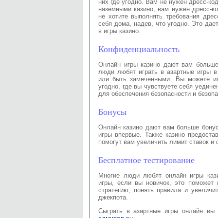
них где угодно. Вам не нужен дресс-код
наземными казино, вам нужен дресс-ко
не хотите выполнять требования дрес
себя дома, надев, что угодно. Это да
в игры казино.
Конфиденциальность
Онлайн игры казино дают вам больше
люди любят играть в азартные игры в
или быть замеченными. Вы можете иг
угодно, где вы чувствуете себя уедин
для обеспечения безопасности и безоп
Бонусы
Онлайн казино дают вам больше бонус
игры впервые. Также казино предоста
помогут вам увеличить лимит ставок и
Бесплатное тестирование
Многие люди любят онлайн игры кази
игры, если вы новичок, это поможет 
стратегию, понять правила и увеличи
джекпота.
Сыграть в азартные игры онлайн вы