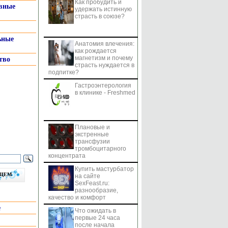
Как пробудить и
системы
вные
удержать истинную
страсть в союзе?
ьные
Анатомия влечения:
как рождается
магнетизм и почему
тво
страсть нуждается в
подпитке?
Гастроэнтерология
в клинике - Freshmed
Плановые и
экстренные
трансфузии
тромбоцитарного
концентрата
Купить мастурбатор
бщем
на сайте
SexFeast.ru:
разнообразие,
качество и комфорт
е
Что ожидать в
первые 24 часа
после начала