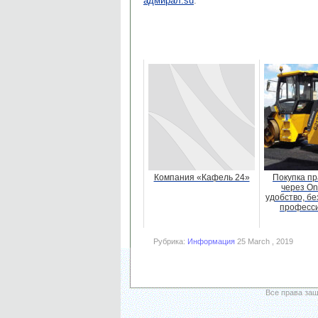
адмирал.su
.
Компания «Кафель 24»
Покупка пр
через On
удобство, бе
професс
Рубрика:
Информация
25 March , 2019
Все права за