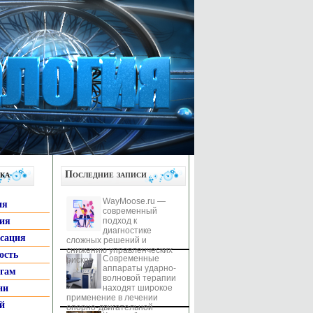
ка
Последние записи
WayMoose.ru —
ия
современный
гия
подход к
диагностике
ксация
сложных решений и
снижению управленческих
ость
Современные
рисков
аппараты ударно-
ьгам
волновой терапии
ни
находят широкое
применение в лечении
й
опорно-двигательной