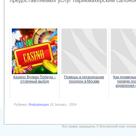
предоставляемых услуг парикмахерским салоно
Казино Вулкан Победа –
Помощь в организации
Как правиль
отличный выбор
похорон в Москве
первую по
кормления 
Рубрика:
Информация
18 January , 2024
Все права защищены © Внутренний мир челове