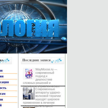
ка
Последние записи
WayMoose.ru —
ия
современный
гия
подход к
диагностике
ксация
сложных решений и
снижению управленческих
ость
Современные
рисков
аппараты ударно-
ьгам
волновой терапии
ни
находят широкое
применение в лечении
й
опорно-двигательной