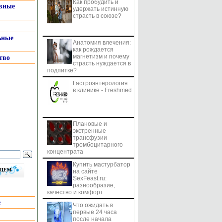
Как пробудить и
системы
вные
удержать истинную
страсть в союзе?
ьные
Анатомия влечения:
как рождается
магнетизм и почему
тво
страсть нуждается в
подпитке?
Гастроэнтерология
в клинике - Freshmed
Плановые и
экстренные
трансфузии
тромбоцитарного
концентрата
Купить мастурбатор
бщем
на сайте
SexFeast.ru:
разнообразие,
качество и комфорт
е
Что ожидать в
первые 24 часа
после начала