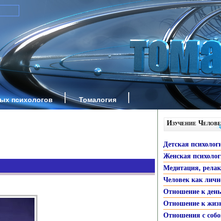
ных психологов
Томалогия
Изучение Челове
Детская психолог
Женская психоло
Медитация, рела
Человек как личн
Отношение к ден
Отношение к жиз
Отношения с собо