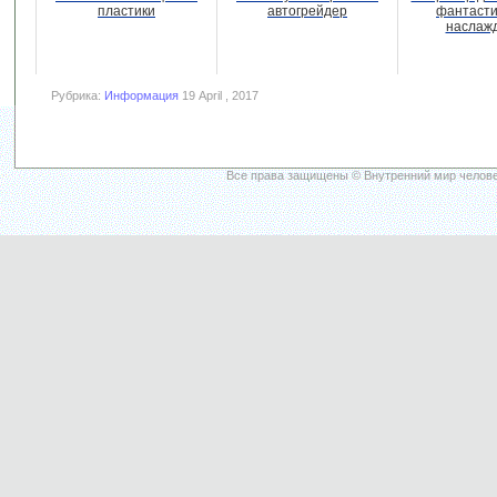
пластики
автогрейдер
фантасти
наслаж
Рубрика:
Информация
19 April , 2017
Все права защищены © Внутренний мир челове