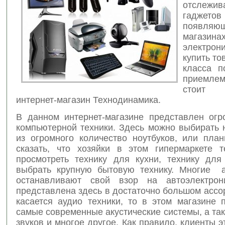
отслежив
гаджетов
появл
магазина
электрон
купить т
класса п
приемл
стоит
интернет-магазин Технодинамика.
В данном интернет-магазине представлен ог
компьютерной техники. Здесь можно выбирать 
из огромного количество ноутбуков, или план
сказать, что хозяйки в этом гипермаркете т
просмотреть технику для кухни, технику для
выбрать крупную бытовую технику. Многие 
останавливают свой взор на автоэлектрони
представлена здесь в достаточно большом ассо
касается аудио техники, то в этом магазине 
самые современные акустические системы, а та
звуков и многое другое. Как правило, клиенты э