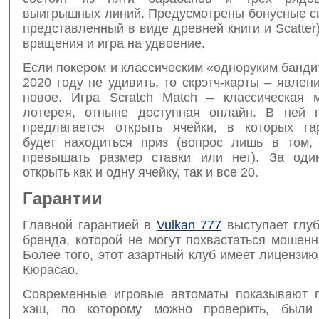
выигрышных линий. Предусмотрены бонусные си
представленный в виде древней книги и Scatter
вращения и игра на удвоение.
Если покером и классическим «одноруким банди
2020 году не удивить, то скрэтч-карты – явлен
новое. Игра Scratch Match – классическая 
лотерея, отныне доступная онлайн. В ней 
предлагается открыть ячейки, в которых га
будет находиться приз (вопрос лишь в том,
превышать размер ставки или нет). За оди
открыть как и одну ячейку, так и все 20.
Гарантии
Главной гарантией в
Vulkan 777
выступает глуб
бренда, которой не могут похвастаться мошенн
Более того, этот азартный клуб имеет лицензи
Кюрасао.
Современные игровые автоматы показывают 
хэш, по которому можно проверить, были