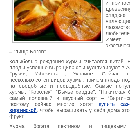
и принос
древеси
сладк
являющи
лакомств
любител
Имеет
экзотиче
– “пища Богов”.
Колыбелью рождения хурмы считается Китай. 
плоды успешно выращивают и культивируют в А
Грузии, Узбекистане, Украине. Сейчас на
несколько сотен видов хурмы, причем плоды п
на съедобные и несъедобные. Самые попул
хурмы: “Королек”, “Бычье сердце”, “Никитская 
самый полезный и вкусный сорт – “Виргинс
поэтому сейчас многие хотят
купить са
виргинской
, чтобы выращивать у себя дома эт
фрукт.
Хурма богата пектином и пищевыми 