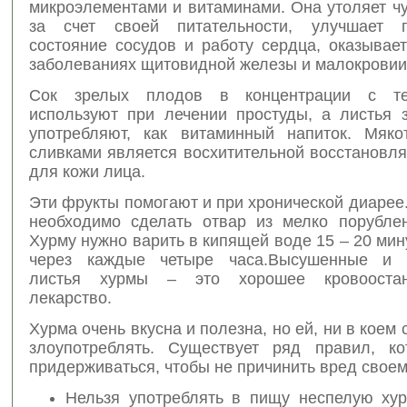
микроэлементами и витаминами. Она утоляет ч
за счет своей питательности, улучшает п
состояние сосудов и работу сердца, оказывае
заболеваниях щитовидной железы и малокровии
Сок зрелых плодов в концентрации с т
используют при лечении простуды, а листья 
употребляют, как витаминный напиток. Мяк
сливками является восхитительной восстановл
для кожи лица.
Эти фрукты помогают и при хронической диарее
необходимо сделать отвар из мелко порубле
Хурму нужно варить в кипящей воде 15 – 20 мину
через каждые четыре часа.Высушенные и 
листья хурмы – это хорошее кровооста
лекарство.
Хурма очень вкусна и полезна, но ей, ни в коем 
злоупотреблять. Существует ряд правил, к
придерживаться, чтобы не причинить вред своем
Нельзя употреблять в пищу неспелую хурм