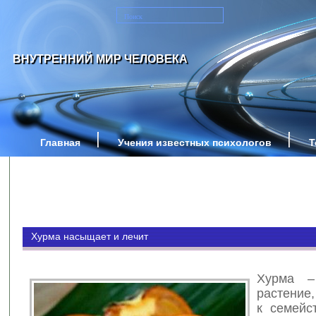
ВНУТРЕННИЙ МИР ЧЕЛОВЕКА
Главная
Учения известных психологов
Т
Хурма насыщает и лечит
Хурма –
растение
к семейс