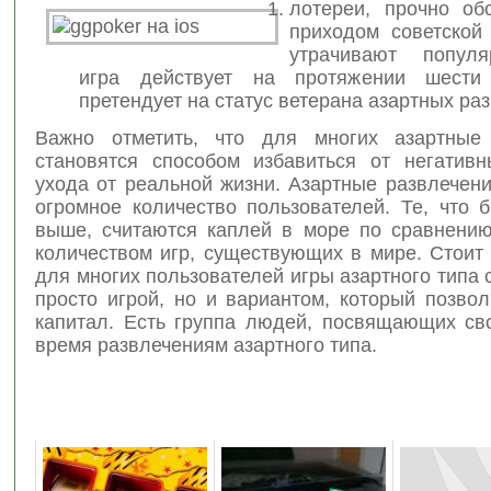
лотереи, прочно об
приходом советской
утрачивают популя
игра действует на протяжении шести
претендует на статус ветерана азартных ра
Важно отметить, что для многих азартные 
становятся способом избавиться от негатив
ухода от реальной жизни. Азартные развлечен
огромное количество пользователей. Те, что 
выше, считаются каплей в море по сравнени
количеством игр, существующих в мире. Стоит 
для многих пользователей игры азартного типа 
просто игрой, но и вариантом, который позво
капитал. Есть группа людей, посвящающих св
время развлечениям азартного типа.