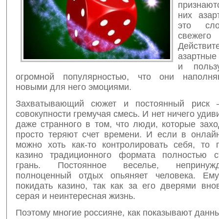
признают
них азар
это сло
свежег
Действит
азартные
и польз
огромной популярностью, что они наполня
новыми для него эмоциями.
Захватывающий сюжет и постоянный риск 
совокупности гремучая смесь. И нет ничего удив
даже странного в том, что люди, которые захо
просто теряют счет времени. И если в онлай
можно хоть как-то контролировать себя, то 
казино традиционного формата полностью с
грань. Постоянное веселье, непринуж
полноценный отдых опьяняет человека. Ему
покидать казино, так как за его дверями вно
серая и неинтересная жизнь.
Поэтому многие россияне, как показывают данны