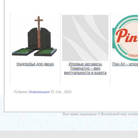
Надгробья для двоих
Игровые автоматы
Пин Ап – игр
Геминатор – мир
виртуальности и азарта
Рубрика:
Информация
22 July , 2024
Все права защищены © Внутренний мир челове