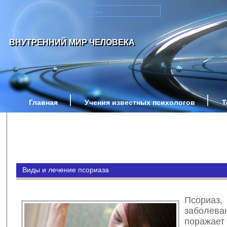
ВНУТРЕННИЙ МИР ЧЕЛОВЕКА
Главная
Учения известных психологов
Т
Виды и лечение псориаза
Псори
заболева
поражае