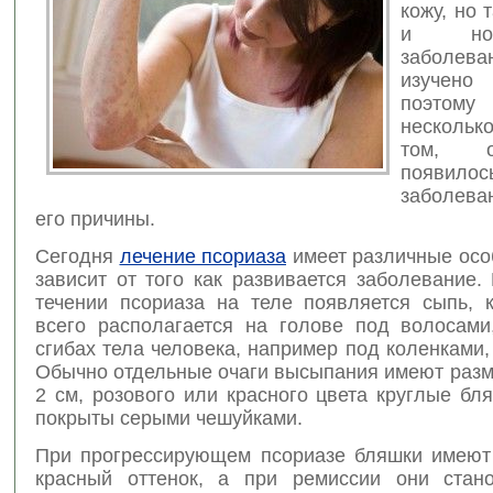
кожу, но 
и ног
заболев
изучено
поэтому
несколь
том, 
появи
заболева
его причины.
Сегодня
лечение псориаза
имеет различные осо
зависит от того как развивается заболевание
течении псориаза на теле появляется сыпь, 
всего располагается на голове под волосами
сгибах тела человека, например под коленками,
Обычно отдельные очаги высыпания имеют разм
2 см, розового или красного цвета круглые бл
покрыты серыми чешуйками.
При прогрессирующем псориазе бляшки имеют
красный оттенок, а при ремиссии они стан