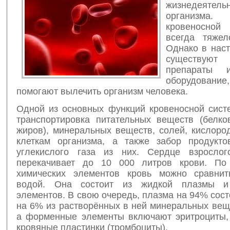
жизнедеятель
организма. 
кровеносн
всегда тяжел
Однако в нас
существуют 
препарат
оборудован
помогают вылечить организм человека.
Одной из основных функций кровеносной сист
транспортировка питательных веществ (белков
жиров), минеральных веществ, солей, кислоро
клеткам организма, а также забор продукт
углекислого газа из них. Сердце взрослог
перекачивает до 10 000 литров крови. По
химических элементов кровь можно сравнит
водой. Она состоит из жидкой плазмы 
элементов. В свою очередь, плазма на 94% сост
на 6% из растворённых в ней минеральных вещ
а форменные элементы включают эритроциты,
кровяные пластинки (тромбоциты).