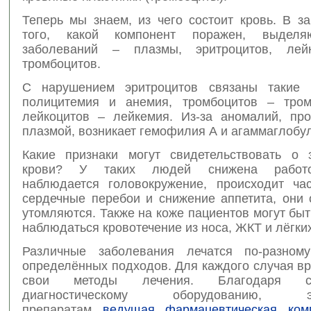
Теперь мы знаем, из чего состоит кровь. В з
того, какой компонент поражен, выдел
заболеваний – плазмы, эритроцитов, лей
тромбоцитов.
С нарушением эритроцитов связаны такие б
полицитемия и анемия, тромбоцитов – тром
лейкоцитов – лейкемия. Из-за аномалий, пр
плазмой, возникает гемофилия А и агаммаглобу
Какие признаки могут свидетельствовать о 
крови? У таких людей снижена работос
наблюдается головокружение, происходит ча
сердечные перебои и снижение аппетита, они 
утомляются. Также на коже пациентов могут бы
наблюдаться кровотечение из носа, ЖКТ и лёгких
Различные заболевания лечатся по-разном
определённых подходов. Для каждого случая в
свои методы лечения. Благодаря со
диагностическому оборудованию, э
препаратам
ведущая фармацевтическая ком