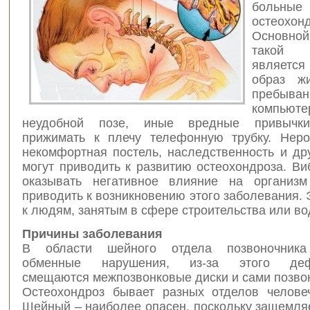
больн
остеохон
Основно
такой
являетс
образ ж
пребыв
компь
неудобной позе, иные вредные привычки
прижимать к плечу телефонную трубку. Неро
некомфортная постель, наследственность и др
могут приводить к развитию остеохондроза. В
оказывать негативное влияние на организм
приводить к возникновению этого заболевания. 
к людям, занятым в сфере строительства или во
Причины заболевания
В области шейного отдела позвоночника
обменные нарушения, из-за этого дефо
смещаются межпозвонковые диски и сами позво
Остеохондроз бывает разных отделов человеч
Шейный – наиболее опасен, поскольку защемля