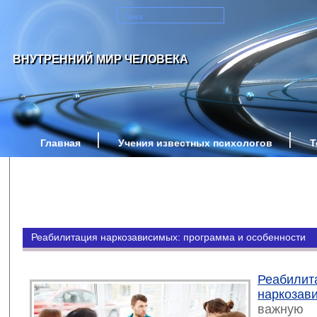
ВНУТРЕННИЙ МИР ЧЕЛОВЕКА
Главная
Учения известных психологов
Т
Реабилитация наркозависимых: программа и особенности
Реабилит
наркозав
важную