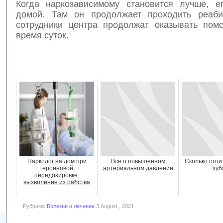
Когда наркозависимому становится лучше, е
домой. Там он продолжает проходить реаби
сотрудники центра продолжат оказывать по
время суток.
Нарколог на дом при
Все о повышенном
Сколько стои
героиновой
артериальном давлении
зуб
передозировке:
вызволение из рабства
Рубрика:
Болезни и лечение
3 August , 2021