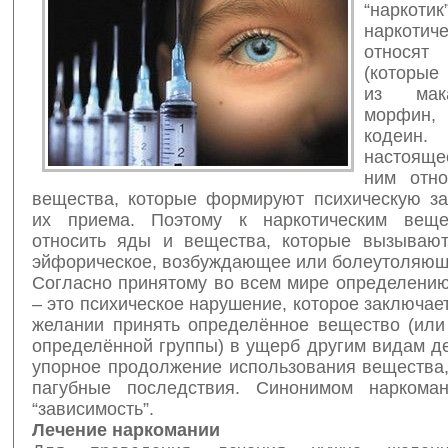
“наркоти
наркотич
относ
(которые
из мака
морфин
,
кодеи
настоящ
ним отно
вещества, которые формируют психическую за
их приема. Поэтому к наркотическим веще
относить яды и вещества, которые вызывают
эйфорическое, возбуждающее или болеутоляющ
Согласно принятому во всем мире определению
– это психическое нарушение, которое заключае
желании принять определённое вещество (или
определённой группы) в ущерб другим видам д
упорное продолжение использования вещества,
пагубные последствия. Синонимом наркоман
“зависимость”.
Лечение наркомании