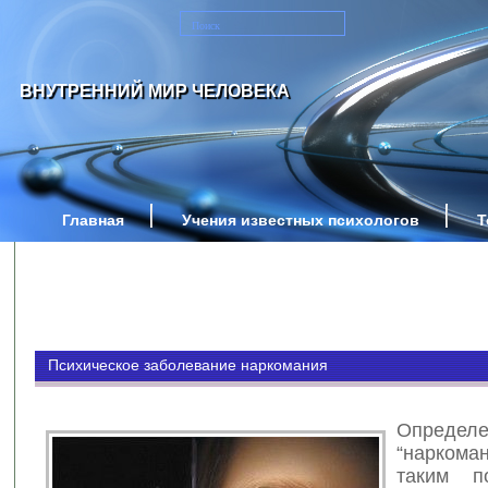
ВНУТРЕННИЙ МИР ЧЕЛОВЕКА
Главная
Учения известных психологов
Т
Психическое заболевание наркомания
Определе
“наркоман
таким п