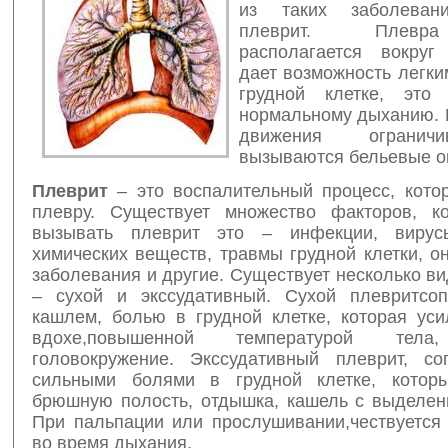
из таких заболеван
плеврит. Плевр
располагается вокруг
дает возможность легки
грудной клетке, это 
нормальному дыханию. 
движения огранич
вызываются бельевые 
Плеврит
– это воспалительный процесс, кото
плевру. Существует множество факторов, к
вызывать плеврит это – инфекции, вирус
химических веществ, травмы грудной клетки, о
заболевания и другие. Существует несколько в
– сухой и экссудативный. Сухой плевритсоп
кашлем, болью в грудной клетке, которая уси
вдохе,повышенной температурой тела,
головокружение. Экссудативный плеврит, со
сильными болями в грудной клетке, котор
брюшную полость, отдышка, кашель с выделен
При пальпации или прослушивании,чествуется
во время дыхания.