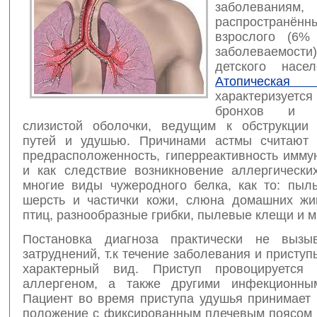
заболевания
распространённ
взрослого (6%
заболеваемости)
детского насе
Атопическ
характеризуе
бронхов и 
слизистой оболочки, ведущим к обструкции
путей и удушью. Причинами астмы считают 
предрасположенность, гиперреактивность имму
и как следствие возникновение аллергически
многие виды чужеродного белка, как то: пыль
шерсть и частички кожи, слюна домашних жи
птиц, разнообразные грибки, пылевые клещи и м
Постановка диагноза практически не вызыв
затруднений, т.к течение заболевания и приступ
характерный вид. Приступ провоцируется 
аллергеном, а также другими инфекционным
Пациент во время приступа удушья принимает
положение с фиксированным плечевым поясом (