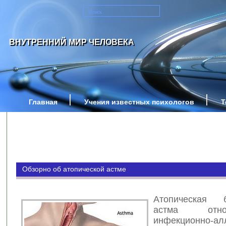
ВНУТРЕННИЙ МИР ЧЕЛОВЕКА
Главная
Учения известных психологов
Т
Обзорно об атопической астме
Атопическая б
астма отн
инфекционно-ал