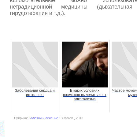
вспомогательные можно использова
нетрадиционной медицины (дыхательная 
гирудотерапия и т.д.).
Заболевания сердца и
В каких условиях
Частое мочеи
интеллект
возможно вылечиться от
мужч
алкоголизма
Рубрика:
Болезни и лечение
13 March , 2013