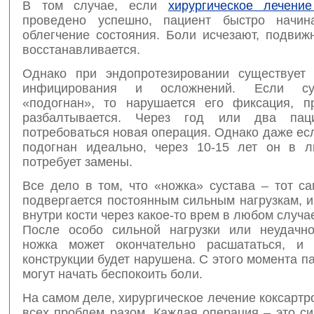
В том случае, если
хирургическое лечение
проведено успешно, пациент быстро начина
облегчение состояния. Боли исчезают, подвиж
восстанавливается.
Однако при эндопротезировании существует
инфицирования и осложнений. Если су
«подогнан», то нарушается его фиксация, п
разбалтывается. Через год или два пац
потребоваться новая операция. Однако даже ес
подогнан идеально, через 10-15 лет он в 
потребует замены.
Все дело в том, что «ножка» сустава – тот с
подвергается постоянным сильным нагрузкам, 
внутри кости через какое-то врем в любом случа
После особо сильной нагрузки или неудачн
ножка может окончательно расшататься, и 
конструкции будет нарушена. С этого момента п
могут начать беспокоить боли.
На самом деле, хирургическое лечение коксартр
всех проблем разом. Каждая операция – это с