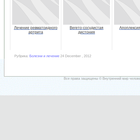
Лечение ревматоидного
Вегето-сосудистая
Апоплексия
артрита
дистония
Рубрика:
Болезни и лечение
24 December , 2012
Все права защищены © Внутренний мир челове