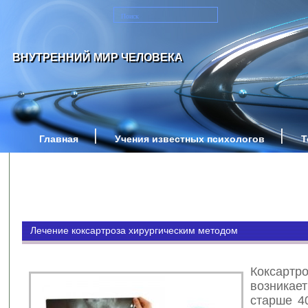
ВНУТРЕННИЙ МИР ЧЕЛОВЕКА
Главная
Учения известных психологов
Т
Лечение коксартроза хирургическим методом
Коксартр
возника
старше 4