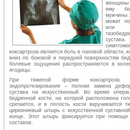
женщины
ему бо
мужчины.
может по
ил
тазобедр
сустава
симптомо
коксартроза является боль в паховой области, к
вниз по боковой и передней поверхностям бед
болевые ощущения распространяются в коле
ягодицы.
При тяжелой форме коксартроза вы
эндопротезирование – полная замена дефор
сустава на искусственный. Во время опера
бедренной кости, на которой расположена гол
срезается, и в полость кости вкручивается т
циркониевый штырь с искусственной суставной
конце. Этот штырь фиксируется при помощи
составов.