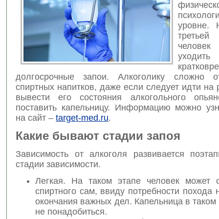
физич
психолог
уровне. 
треть
челове
ухо
кратковр
долгосрочные запои. Алкоголику сложно от
спиртных напитков, даже если следует идти на 
вывести его состояния алкогольного опьян
поставить капельницу. Информацию можно узн
на сайт –
target-med.ru
.
Какие бывают стадии запоя
Зависимость от алкоголя развивается поэтап
стадии зависимости.
Легкая. На таком этапе человек может о
спиртного сам, ввиду потребности похода 
окончания важных дел. Капельница в таком
не понадобиться.