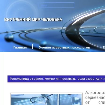
ВНУТРЕННИЙ МИР ЧЕЛОВЕКА
Главная
Учения известных психологов
Т
Капельница от запоя: можно ли поставить, если скоро идти 
Алког
серьезна
от спи