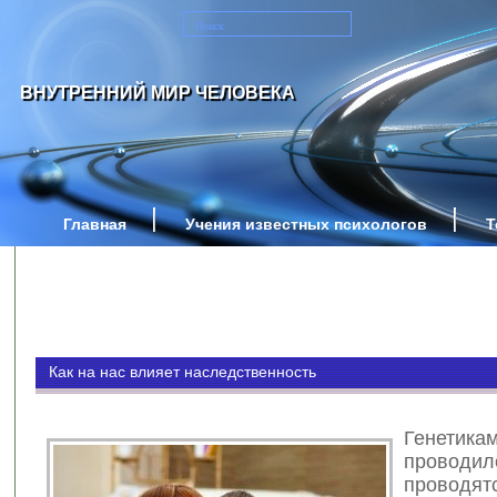
ВНУТРЕННИЙ МИР ЧЕЛОВЕКА
Главная
Учения известных психологов
Т
Как на нас влияет наследственность
Генетика
прово
проводя