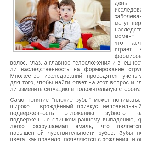
день 
иссле
заболева
могут пе
наследст
момент у
что насл
играет 
формиро
волос, глаз, а главное телосложения и внешнос
ли наследственность на формирование стру
Множество исследований проводятся учёным
для того, чтобы найти ответ на этот вопрос и 
ли изменить ситуацию в положительную сторону.
Само понятие “плохие зубы” может пониматьс
широко – врождённый привкус, неправильный
подверженность отложению зубного к
подверженные слишком раннему выпадению, к
легко разрушаемая эмаль, что являетс
повышенной чувствительности зубов. Зубы н
цвета, как правило, появляются с рождения, и о