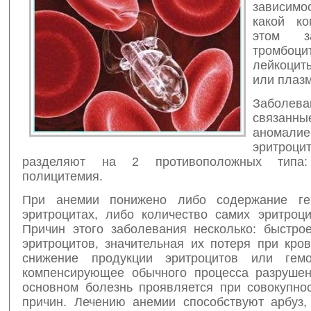
зависимо
какой ко
этом зат
тромбоци
лейкоцит
или плазм
Заболева
связ
аномалие
эритроцит
разделяют на 2 противоположных типа
полицитемия.
При анемии понижено либо содержание ге
эритроцитах, либо количество самих эритроци
Причин этого заболевания несколько: быстро
эритроцитов, значительная их потеря при кро
снижение продукции эритроцитов или гемо
компенсирующее обычного процесса разрушен
основном болезнь проявляется при совокупнос
причин. Лечению анемии способствуют арбуз, 