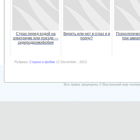
Страх перед ездой на
Верить или нет в сглаз и в
Психологичес
электричке или поезде —
порчу?
при авиа
сидеродромофобия
Рубрика:
Страхи и фобии
12 December , 2013
Все права защищены © Внутренний мир челове