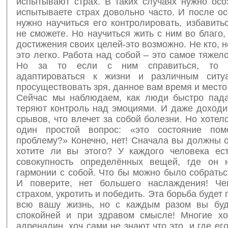
испытывают страх. В таких случаях нужно осо
испытываете страх довольно часто. И после о
нужно научиться его контролировать, избавить
не сможете. Но научиться жить с ним во благо,
достижения своих целей-это возможно. Не кто, не
это легко. Работа над собой – это самое тяжел
Но за то если с ним справиться, то 
адаптироваться к жизни и различным ситу
просуществовать зря, данное вам время и место
Сейчас мы наблюдаем, как люди быстро пада
теряют контроль над эмоциями. И даже доходи
срывов, что влечет за собой болезни. Но хотел
один простой вопрос: «это состояние пом
проблему?» Конечно, нет! Сначала вы должны 
хотите ли вы этого? У каждого человека ес
совокупность определённых вещей, где он 
гармонии с собой. Что бы можно было собрать
И поверите, нет большего наслаждения! Че
страхом, укротить и победить. Эта борьба будет
всю вашу жизнь, но с каждым разом вы буд
спокойней и при здравом смысле! Многие хо
адреналин, хоч сами не знают что это, и где его