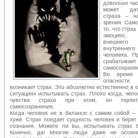
довольно час
может да
страха – н
зрения. Сам
то, что стра
эмоциях, 
внешнег
внутреннег
человека.
Пр
срабатыва
самосохране
Во время 
опасности
возникает страх. Это абсолютно естественно в
ситуациях испытывать страх. Плохо когда, чел
чувства страха при этом, он теряет
самосохранения.
Когда человек не в балансе с самим собой – 
хуже. Страх поедает сущность человек и берет
сознания. Можете ли вы, испытывать страх 
Конечно, да! Многие люди даже не осозна