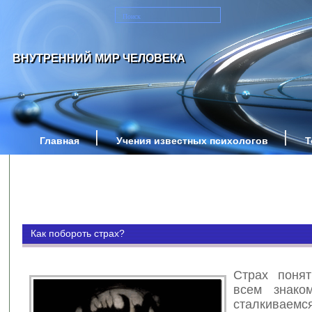
ВНУТРЕННИЙ МИР ЧЕЛОВЕКА
Главная
Учения известных психологов
Т
Как побороть страх?
Страх поня
всем знако
сталкива