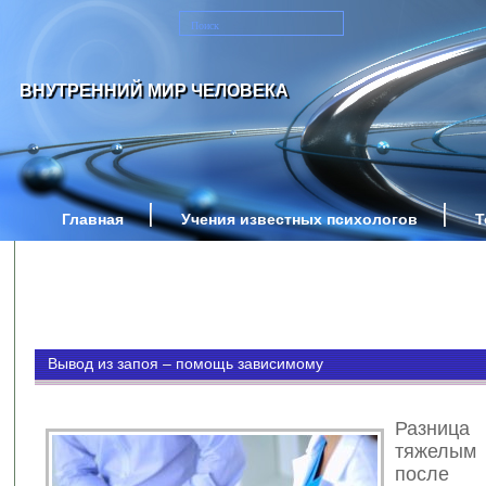
ВНУТРЕННИЙ МИР ЧЕЛОВЕКА
Главная
Учения известных психологов
Т
Вывод из запоя – помощь зависимому
Разни
тяжелым
после