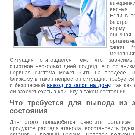
вечерин
весьма с
Если в п
быстро 
норму
обычная 
организма
запоя – 
мероприя
Ситуация отягощается тем, что зависимы
спиртное несколько дней подряд, его организ
нервная система может быть на пределе. Ч
близкому в такой непростой ситуации, требуетс
и безопасный
вывод из запоя на дому
, так как
ли захочет ехать в клинику в таком состоянии.
Что требуется для вывода из з
состояния
Для этого понадобится очистить организм 
продуктов распада этанола, восстановить фун
органов и водный баланс. Человек должен у