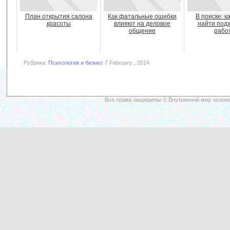
План открытия салона
Как фатальные ошибки
В поиске: к
красоты
влияют на деловое
найти под
общение
рабо
Рубрика:
Психология и бизнес
7 February , 2014
Все права защищены © Внутренний мир челове