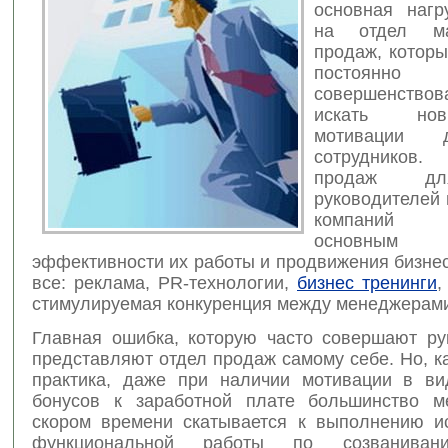
основная нагр
на отдел ма
продаж, котор
постоянно
совершенст
искать но
мотивации 
сотрудников
продаж дл
руководителей 
компаний 
основным п
эффективности их работы и продвижения бизнес
все: реклама, PR-технологии,
бизнес тренинги
,
стимулируемая конкуренция между менеджера
Главная ошибка, которую часто совершают ру
представляют отдел продаж самому себе. Но, к
практика, даже при наличии мотивации в в
бонусов к заработной плате большинство м
скором времени скатывается к выполнению и
функциональной работы по созванив