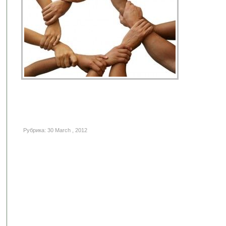
Рубрика: 30 March , 2012