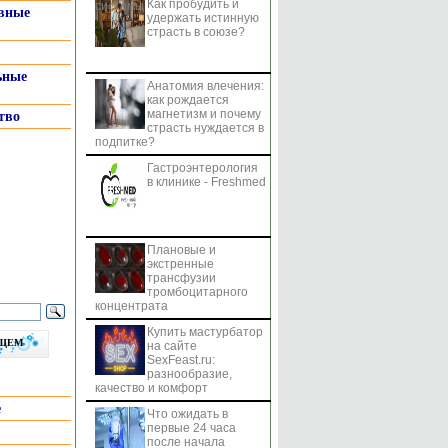
Как пробудить и
системы
вные
удержать истинную
страсть в союзе?
ьные
Анатомия влечения:
как рождается
магнетизм и почему
тво
страсть нуждается в
подпитке?
Гастроэнтерология
в клинике - Freshmed
Плановые и
экстренные
трансфузии
тромбоцитарного
концентрата
Купить мастурбатор
бщем
на сайте
SexFeast.ru:
разнообразие,
качество и комфорт
е
Что ожидать в
первые 24 часа
после начала