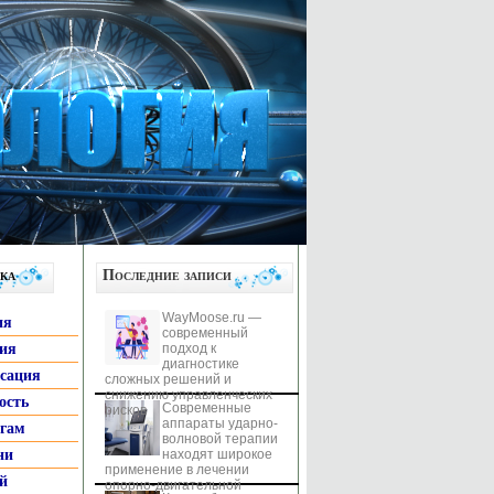
ка
Последние записи
WayMoose.ru —
ия
современный
гия
подход к
диагностике
ксация
сложных решений и
снижению управленческих
ость
Современные
рисков
аппараты ударно-
ьгам
волновой терапии
ни
находят широкое
применение в лечении
й
опорно-двигательной