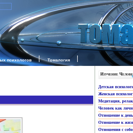
ных психологов
Томалогия
Изучение Челове
Детская психолог
Женская психоло
Медитация, рела
Человек как личн
Отношение к ден
Отношение к жиз
Отношения с собо