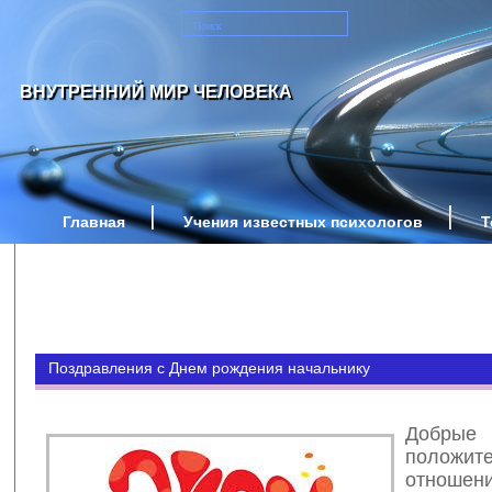
ВНУТРЕННИЙ МИР ЧЕЛОВЕКА
Главная
Учения известных психологов
Т
Поздравления с Днем рождения начальнику
Доб
положит
отно