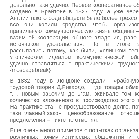
довольно таки удачно. Первое кооперативное 
создано в Брайтоне в 1827 году, а уже чере
Англии такого рода обществ было более трехсот
все они копили средства, чтобы организо
правильную коммунистическую жизнь общины –
взаимной кооперации, общего владения, равен
источников удовольствия. Но в итоге 
рассыпались потому, как были, «слишком тес
утопическим идеалом коммунистической об
удачно справляться с практическими труднос
{mospagebreak}
В 1832 году в Лондоне создали «рабочую
трудовой теории Д.Рикардо, где товары обм
т.н. новым рабочим деньгам, эквивалентом 
количество вложенного в производство этого 
На практике эта не просуществовало долго, по
таки главный закон ценообразование – отноше
предложения – никто не отменял.
Еще очень много примеров о попытках организа
различных коммунистических общежитий и к