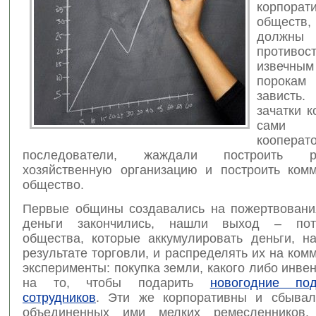
корпорат
общест
долж
противос
извечн
порокам
зависть
зачатки 
сами
коопера
последователи, жаждали построить ра
хозяйственную организацию и построить комм
общество.
Первые общины создавались на пожертвования
деньги закончились, нашли выход – потр
общества, которые аккумулировать деньги, н
результате торговли, и распределять их на ком
эксперименты: покупка земли, какого либо инвен
на то, чтобы подарить
новогодние по
сотрудников
. Эти же корпоративны и сбывал
объединенных ими мелких ремесленников