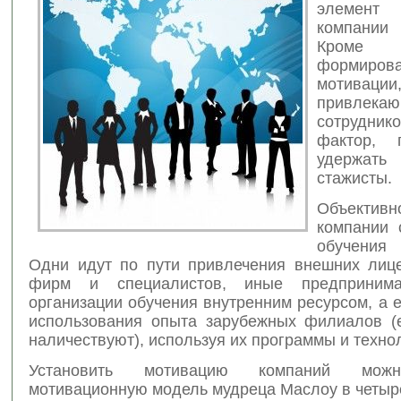
элемент
компании
Кроме 
формиров
мотиваци
привлека
сотрудник
фактор, 
удержа
стажисты.
Объективн
компании 
обучения
Одни идут по пути привлечения внешних лиц
фирм и специалистов, иные предприним
организации обучения внутренним ресурсом, а 
использования опыта зарубежных филиалов (
наличествуют), используя их программы и техно
Установить мотивацию компаний мож
мотивационную модель мудреца Маслоу в четыр