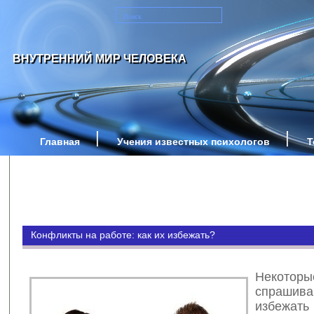
ВНУТРЕННИЙ МИР ЧЕЛОВЕКА
Главная
Учения известных психологов
Т
Конфликты на работе: как их избежать?
Некоторы
спраши
избежать