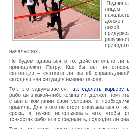
“Подчин
лицом
начальст
должен
в
лихой
придурко
разумени
приводит
начальство”.
Не будем вдаваться в то, действительно ли 
принадлежит Петру. Как бы вы ни относи
сентенции – считаете ли вы её справедливой
сегодняшняя ситуация именно такова.
Тот, кто задумывается,
как сделать карьеру 
работая в какой-либо компании, должен помнить,
ставить компании свои условия, а необходим
правила. Для этого не стоит отказываться от и
срока, а нужно использовать его, чтобы р
тонкостях работы и определить, подходит ли она
Также не стоит всем подряд указывать на