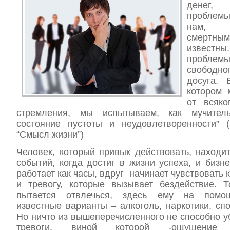
денег, 
проблем
нам, 
смерт
извес
проблемы
свободно
досуга. 
котором 
от всяко
стремления, мы испытываем, как мучительн
состояние пустоты и неудовлетворенности” 
“Смысл жизни”)
Человек, который привык действовать, находи
событий, когда достиг в жизни успеха, и бизн
работает как часы, вдруг начинает чувствовать к
и тревогу, которые вызывает бездействие. Т
пытается отвлечься, здесь ему на помо
известные варианты – алкоголь, наркотики, спор
Но ничто из вышеперечисленного не способно у
тревоги, виной которой -ощущение н