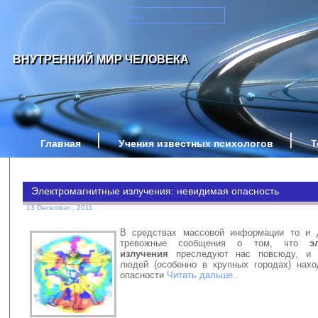
ВНУТРЕННИЙ МИР ЧЕЛОВЕКА
Главная
Учения известных психологов
Т
Электромагнитные излучения: невидимая опасность
13 December , 2011
В средствах массовой информации то и 
тревожные сообщения о том, что
э
излучения
преследуют нас повсюду, и з
людей (особенно в крупных городах) нах
опасности
Читать дальше..