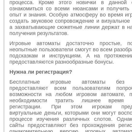
процесса. Кроме этого новички в данной 
ознакомиться со всеми нюансами и получить
опыт и знания. Особую атмосферу во время иг
создать звуковое сопровождение и визуальное
а захватывающие сюжетные линии держат в н
получения результатов.
Игровые автоматы достаточно простые, п
неопытные пользователи смогут во всем разобр
подсказкам и инструкциям. А на протяжени
предоставляются разнообразные бонусы.
Нужна ли регистрация?
Бесплатные игровые автоматы без р
предоставляют всем пользователям попро
возможности на любом игровом автомате, п
необходимости тратить лишнее время 
регистрации. При этом игрокам предо
виртуальные деньги, которыми они могут восп
процессе изучения различных слотов. Одна
сайты предоставляют без прохождения реги
ознакомительную версию игровых автом