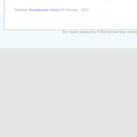
Рубрика:
Интересные статьи
20 February , 2014
Все права защищены © Внутренний мир челове