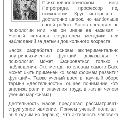
Психоневрологическом и
Петрограде, профессор пе
психологии. Круг интересов
достаточно широк, но наибольше
своей работе Басов предавал пе
психологии или, как он иначе ее называл 
Ученый являлся создателем методики псих
наблюдений за детьми дошкольного возраста.
Басов разработал основы экспериментально
внутрипсихических функций, доказывая, 
психология может базироваться только
наблюдении. Это метод, по словам самого Бас
может быть применен ко всем формам развития
функций». Также ученый ввел в научный оборо
термин «деятельность», общее понимание кот
анализа роли и значения труда в жизни челов
учению марксизма).
Деятельность Басов предлагал рассматриват
структурное явление. Причем ученый полагал 
был одним из первых), что активность человек