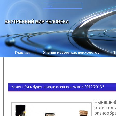
ВНУТРЕННИЙ МИР ЧЕЛОВЕКА
Главная
Учения известных психологов
Т
Какая обувь будет в моде осенью – зимой 2012/2013?
Нынеш
отличает
разнообр