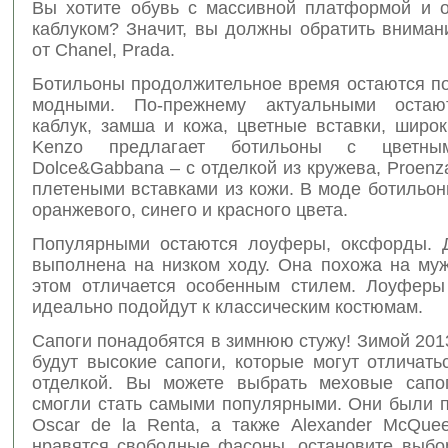
Вы хотите обувь с массивной платформой и 
каблуком? Значит, вы должны обратить вниман
от Chanel, Prada.
Ботильоны продолжительное время остаются п
модными. По-прежнему актуальными остаю
каблук, замша и кожа, цветные вставки, широ
Kenzo предлагает ботильоны с цветным
Dolce&Gabbana – с отделкой из кружева, Proenza
плетеными вставками из кожи. В моде ботильон
оранжевого, синего и красного цвета.
Популярными остаются лоуферы, оксфорды. 
выполнена на низком ходу. Она похожа на муж
этом отличается особенным стилем. Лоуфер
идеально подойдут к классическим костюмам.
Сапоги понадобятся в зимнюю стужу! Зимой 201
будут высокие сапоги, которые могут отличат
отделкой. Вы можете выбрать меховые сапо
смогли стать самыми популярными. Они были 
Oscar de la Renta, а также Alexander McQue
нравятся свободные фасоны, остановите выбор