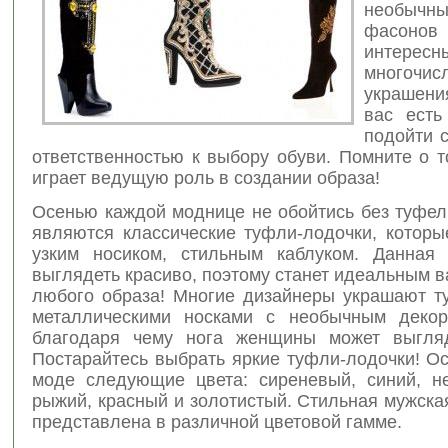
необычны
фасон
интересн
многочис
украшени
вас есть
подойти 
ответственностью к выбору обуви. Помните о т
играет ведущую роль в создании образа!
Осенью каждой моднице не обойтись без туфел
являются классические туфли-лодочки, которы
узким носиком, стильным каблуком. Данная
выглядеть красиво, поэтому станет идеальным 
любого образа! Многие дизайнеры украшают т
металлическими носками с необычным декор
благодаря чему нога женщины может выгляд
Постарайтесь выбрать яркие туфли-лодочки! О
моде следующие цвета: сиреневый, синий, не
рыжий, красный и золотистый. Стильная мужска
представлена в различной цветовой гамме.