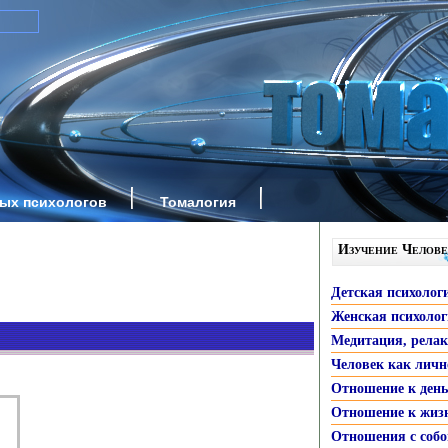
ных психологов
Томалогия
Изучение Челове
Детская психолог
Женская психоло
Медитация, рела
Человек как личн
Отношение к ден
Отношение к жиз
Отношения с собо