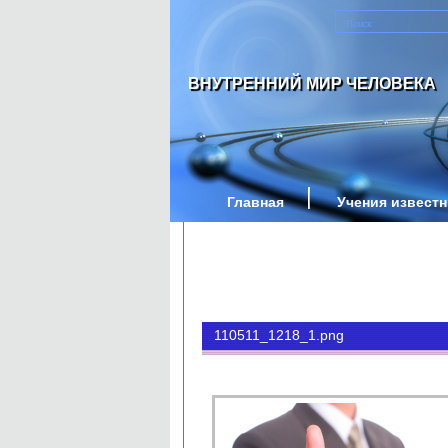
ВНУТРЕННИЙ МИР ЧЕЛОВЕКА
Главная
Учения извест
110511_1218_1.png