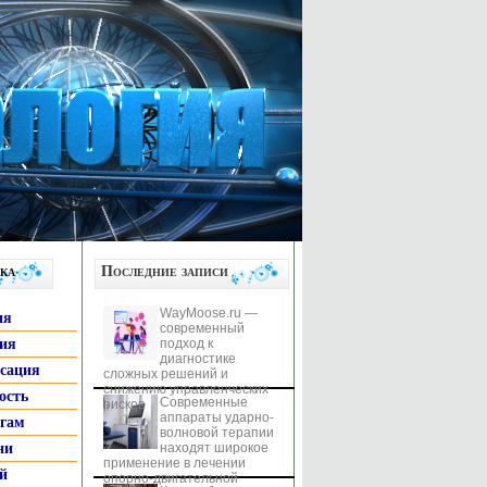
ка
Последние записи
WayMoose.ru —
ия
современный
гия
подход к
диагностике
ксация
сложных решений и
снижению управленческих
ость
Современные
рисков
аппараты ударно-
ьгам
волновой терапии
ни
находят широкое
применение в лечении
й
опорно-двигательной