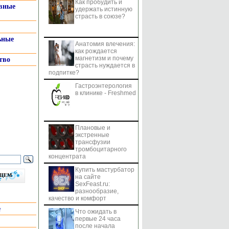
Как пробудить и
системы
вные
удержать истинную
страсть в союзе?
ьные
Анатомия влечения:
как рождается
магнетизм и почему
тво
страсть нуждается в
подпитке?
Гастроэнтерология
в клинике - Freshmed
Плановые и
экстренные
трансфузии
тромбоцитарного
концентрата
Купить мастурбатор
бщем
на сайте
SexFeast.ru:
разнообразие,
качество и комфорт
е
Что ожидать в
первые 24 часа
после начала