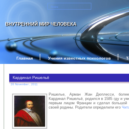
ВНУТРЕННИЙ МИР ЧЕЛОВЕКА
Главная
Учения известных психологов
Т
Кардинал Ришельё
26 November , 2011
Ришелье, Арман Жан Дюплесси, более
Кардинал Ришельё, родился в 1585 гду и ум
первым лицом Франции и сделал большой 
своей родины. Родители определили его
Чит