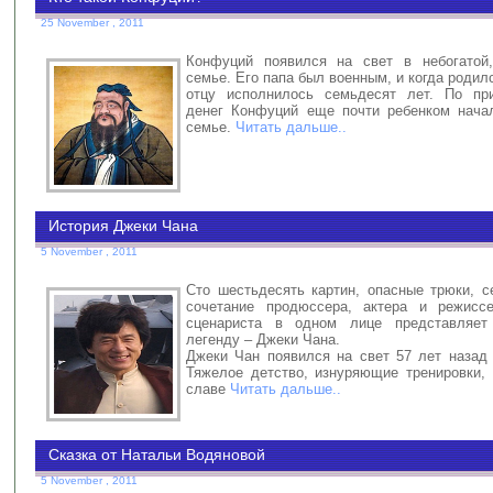
25 November , 2011
Конфуций появился на свет в небогатой,
семье. Его папа был военным, и когда родил
отцу исполнилось семьдесят лет. По при
денег Конфуций еще почти ребенком нача
семье.
Читать дальше..
История Джеки Чана
5 November , 2011
Сто шестьдесять картин, опасные трюки, с
сочетание продюссера, актера и режиссе
сценариста в одном лице представляет
легенду – Джеки Чана.
Джеки Чан появился на свет 57 лет назад 
Тяжелое детство, изнуряющие тренировки, 
славе
Читать дальше..
Сказка от Натальи Водяновой
5 November , 2011