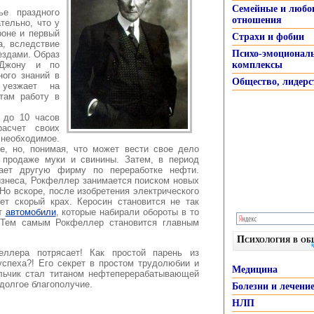
Семейные и любо
ье праздного
отношения
тельно, что у
роне и первый
Страхи и фобии
а, вследствие
Психо-эмоционал
ездами. Образ
 Джону и по
комплексы
ного знаний в
Общество, лидерс
 уезжает на
 там работу в
 до 10 часов
расчет своих
необходимое.
е, но, понимая, что может вести свое дело
 продаже муки и свинины. Затем, в период
вает другую фирму по переработке нефти.
знеса, Рокфеллер занимается поиском новых
Но вскоре, после изобретения электрического
ет скорый крах. Керосин становится не так
ют
автомобили
, которые набирали обороты в то
 Тем самым Рокфеллер становится главным
Психология в о
еллера потрясает! Как простой парень из
успеха?! Его секрет в простом трудолюбии и
Медицина
льчик стал титаном нефтеперерабатывающей
долгое благополучие.
Болезни и лечени
НЛП