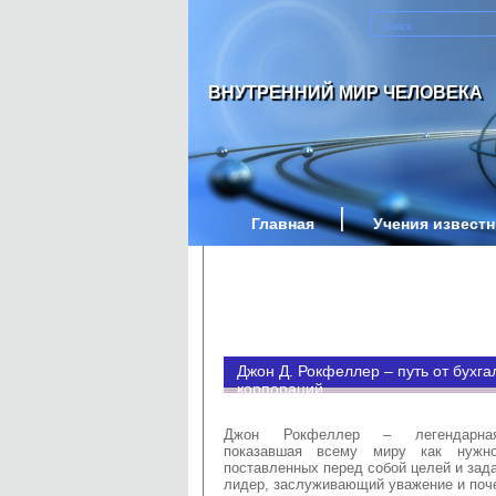
ВНУТРЕННИЙ МИР ЧЕЛОВЕКА
Главная
Учения извест
Джон Д. Рокфеллер – путь от бухг
корпораций
Джон Рокфеллер – легендарная
показавшая всему миру как нужно
поставленных перед собой целей и зад
лидер, заслуживающий уважение и
поч