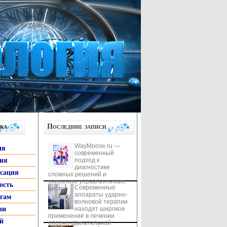
ка
Последние записи
WayMoose.ru —
ия
современный
гия
подход к
диагностике
ксация
сложных решений и
снижению управленческих
ость
Современные
рисков
аппараты ударно-
ьгам
волновой терапии
ни
находят широкое
применение в лечении
й
опорно-двигательной