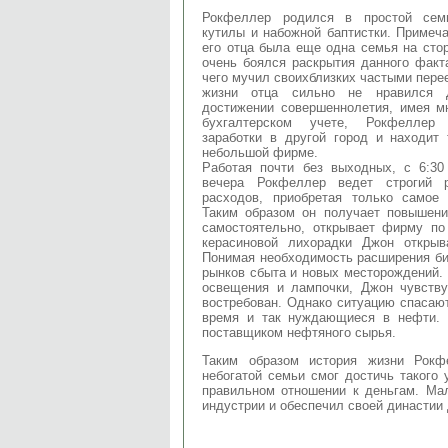
Рокфеллер родился в простой сем
кутилы и набожной баптистки. Примеча
его отца была еще одна семья на сто
очень боялся раскрытия данного факт
чего мучил своихблизких частыми пере
жизни отца сильно не нравился
достижении совершеннолетия, имея м
бухгалтерском учете, Рокфеллер
заработки в другой город и находит
небольшой фирме.
Работая почти без выходных, с 6:30
вечера Рокфеллер ведет строгий 
расходов, приобретая только самое 
Таким образом он получает повышени
самостоятельно, открывает фирму по
керасиновой лихорадки Джон откры
Понимая необходимость расширения би
рынков сбыта и новых месторождений. 
освещения и лампочки, Джон чувству
востребован. Однако ситуацию спаса
время и так нуждающиеся в нефти.
поставщиком нефтяного сырья.
Таким образом история жизни Рокф
небогатой семьи смог достичь такого 
правильном отношении к деньгам. Ма
индустрии и обеспечил своей династии 