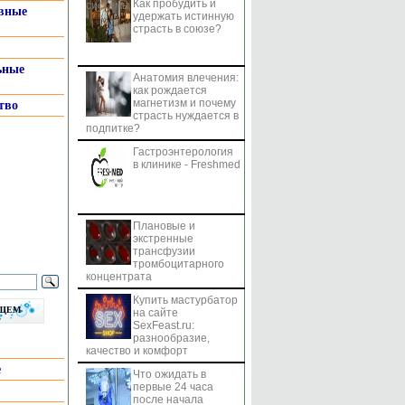
Как пробудить и
системы
вные
удержать истинную
страсть в союзе?
ьные
Анатомия влечения:
как рождается
магнетизм и почему
тво
страсть нуждается в
подпитке?
Гастроэнтерология
в клинике - Freshmed
Плановые и
экстренные
трансфузии
тромбоцитарного
концентрата
Купить мастурбатор
бщем
на сайте
SexFeast.ru:
разнообразие,
качество и комфорт
е
Что ожидать в
первые 24 часа
после начала