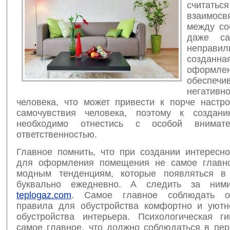
считаться
взаимосв
между со
даже са
неправил
создан
оформле
обеспечи
негативн
человека, что может привести к порче настр
самочувствия человека, поэтому к создани
необходимо отнестись с особой внимат
ответственностью.
Главное помнить, что при создании интересно
для оформления помещения не самое главно
модным тенденциям, которые появляться в
буквально ежедневно. А следить за ни
teplogaz.com
. Самое главное соблюдать о
правила для обустройства комфортно и уютн
обустройства интерьера. Психологическая г
самое главное, что должно соблюдаться в пер