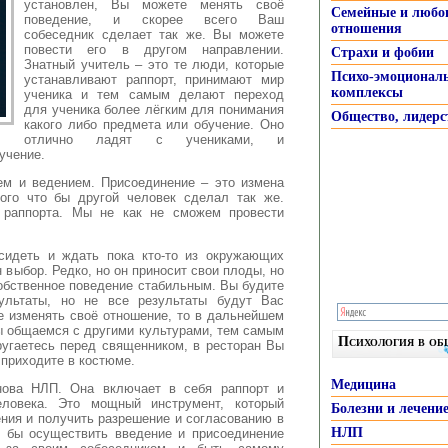
установлен, Вы можете менять своё
Семейные и любо
поведение, и скорее всего Ваш
отношения
собеседник сделает так же.
Вы можете
повести его в другом направлении.
Страхи и фобии
Знатный учитель – это те люди, которые
Психо-эмоционал
устанавливают раппорт, принимают мир
комплексы
ученика и тем самым делают переход
для ученика более лёгким для понимания
Общество, лидерс
какого либо предмета или обучение. Оно
отлично ладят с учениками, и
учение.
ем и ведением. Присоединение – это измена
того что бы другой человек сделал так же.
 раппорта. Мы не как не сможем провести
сидеть и ждать пока кто-то из окружающих
 выбор. Редко, но он приносит свои плоды, но
собственное поведение стабильным. Вы будите
ультаты, но не все результаты будут Вас
е изменять своё отношение, то в дальнейшем
 общаемся с другими культурами, тем самым
Психология в о
ругаетесь перед священником, в ресторан Вы
 приходите в костюме.
Медицина
нова НЛП. Она включает в себя раппорт и
еловека. Это мощный инструмент, который
Болезни и лечени
ния и получить разрешение и согласованию в
НЛП
о бы осуществить введение и присоединение