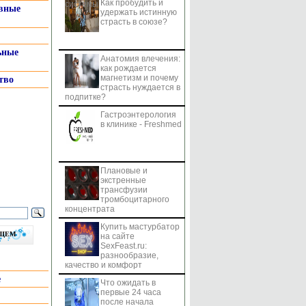
Как пробудить и
системы
вные
удержать истинную
страсть в союзе?
ьные
Анатомия влечения:
как рождается
магнетизм и почему
тво
страсть нуждается в
подпитке?
Гастроэнтерология
в клинике - Freshmed
Плановые и
экстренные
трансфузии
тромбоцитарного
концентрата
Купить мастурбатор
бщем
на сайте
SexFeast.ru:
разнообразие,
качество и комфорт
е
Что ожидать в
первые 24 часа
после начала