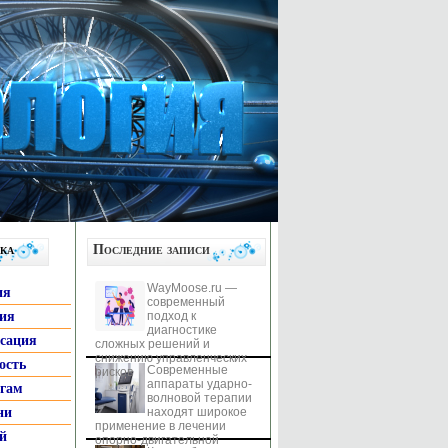
ка
Последние записи
WayMoose.ru —
ия
современный
гия
подход к
диагностике
ксация
сложных решений и
снижению управленческих
ость
Современные
рисков
аппараты ударно-
ьгам
волновой терапии
ни
находят широкое
применение в лечении
й
опорно-двигательной