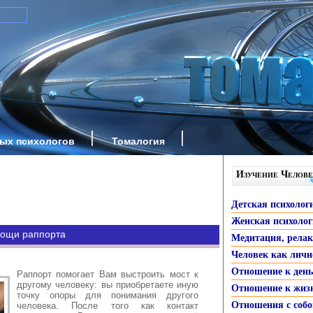
ных психологов
Томалогия
Изучение Челове
Детская психолог
Женская психоло
мощи раппорта
Медитация, рела
Человек как личн
Отношение к ден
Раппорт помогает Вам выстроить мост к
другому человеку: вы приобретаете иную
Отношение к жиз
точку опоры для понимания другого
Отношения с собо
человека. После того как контакт