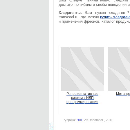
Вам следует внимательно следить
достаточно гибким в своём поведении 
Хладагенты.
Вам нужен хладагент? 
transcool.ru, где можно
купить хладаген
и применения фреонов, каталог продукц
Репрезентативные
Метапр
системы НЛП
программирования
Рубрика:
НЛП
29 December , 2011