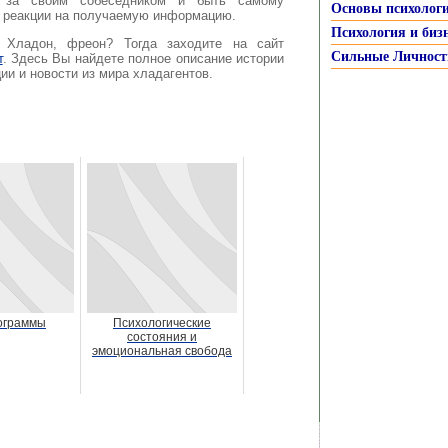
 за своим собеседником и быть самому
Основы психолог
и реакции на получаемую информацию.
Психология и биз
Хладон, фреон? Тогда заходите на сайт
Сильные Личност
т
. Здесь Вы найдете полное описание истории
ии и новости из мира хладагентов.
ограммы
Психологические
состояния и
эмоциональная свобода