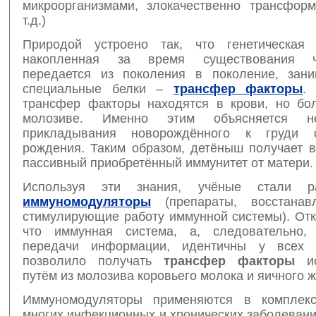
микроорганизмами, злокачественно трансфор
т.д.)
Природой устроено так, что генетическая 
накопленная за время существования че
передается из поколения в поколение, зан
специальные белки –
трансфер факторы
.
трансфер факторы находятся в крови, но бо
молозиве. Именно этим объясняется не
прикладывания новорождённого к груди 
рождения. Таким образом, детёныш получает 
пассивный приобретённый иммунитет от матери.
Используя эти знания, учёные стали ра
иммуномодуляторы
(препараты, восстана
стимулирующие работу иммунной системы). Отк
что иммунная система, а, следовательно,
передачи информации, идентичны у всех п
позволило получать
трансфер факторы
ис
путём из молозива коровьего молока и яичного ж
Иммуномодуляторы применяются в комплекс
многих инфекционных и хронических заболевани