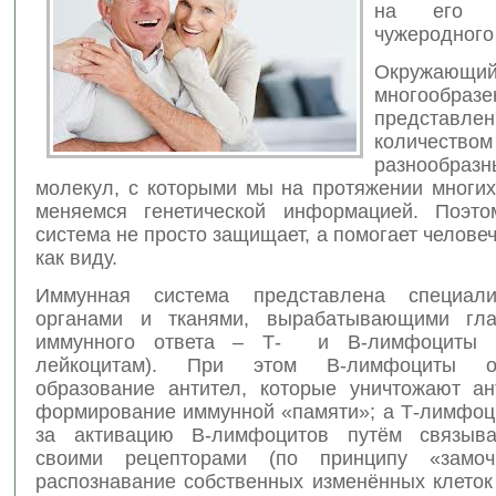
на его 
чужеродного
Окружающ
многообразе
представл
количеством
разнообраз
молекул, с которыми мы на протяжении многих
меняемся генетической информацией. Поэто
система не просто защищает, а помогает челове
как виду.
Иммунная система представлена специали
органами и тканями, вырабатывающими гла
иммунного ответа – Т- и В-лимфоциты (
лейкоцитам). При этом В-лимфоциты о
образование антител, которые уничтожают ан
формирование иммунной «памяти»; а Т-лимфоц
за активацию В-лимфоцитов путём связыва
своими рецепторами (по принципу «замочка
распознавание собственных изменённых клеток