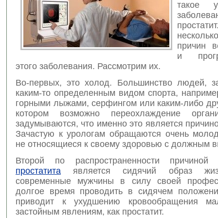
такое ур
заболе
проста
несколь
причин в
и прогр
этого заболевания.
Рассмотрим их.
Во-первых, это холод. Большинство людей, 
каким-то определенным видом спорта, наприме
горными лыжами, серфингом или каким-либо др
котором возможно переохлаждение орга
задумываются, что именно это является причино
Зачастую к урологам обращаются очень моло
не относящиеся к своему здоровью с должным 
Второй по распространенности причино
простатита
является сидячий образ жиз
современные мужчины в силу своей профес
долгое время проводить в сидячем положени
приводит к ухудшению кровообращения ма
застойным явлениям, как простатит.