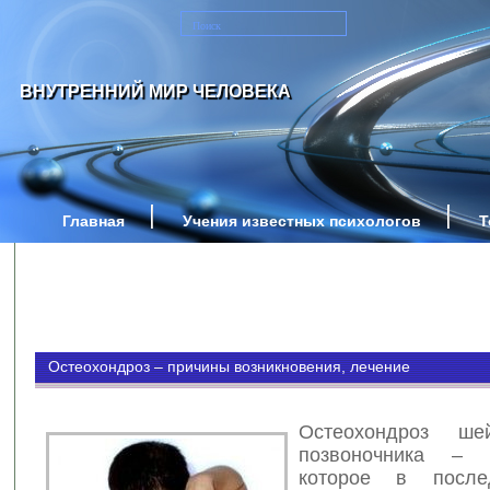
ВНУТРЕННИЙ МИР ЧЕЛОВЕКА
Главная
Учения известных психологов
Т
Остеохондроз – причины возникновения, лечение
Остеохондроз шей
позвоночника – з
которое в после