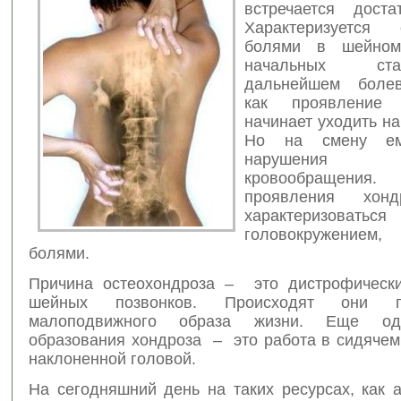
встречается доста
Характеризуется 
болями в шейном
начальных ст
дальнейшем боле
как
проявление 
начинает уходить на
Но на смену ем
нарушения м
кровообраще
проявления хонд
характеризоваться
головокружением
болями.
Причина остеохондроза – это дистрофическ
шейных позвонков. Происходят они 
малоподвижного образа жизни. Еще од
образования хондроза – это работа в сидячем
наклоненной головой.
На сегодняшний день на таких ресурсах, как 