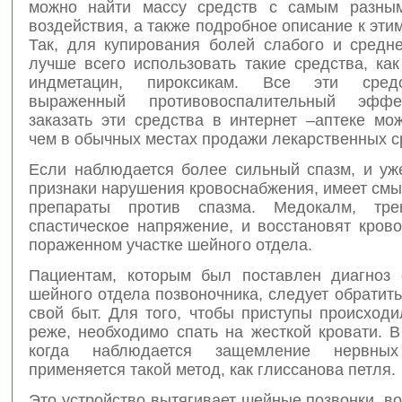
можно найти массу средств с самым разным
воздействия, а также подробное описание к эти
Так, для купирования болей слабого и средне
лучше всего использовать такие средства, ка
индметацин, пироксикам. Все эти сред
выраженный противовоспалительный эффе
заказать эти средства в интернет –аптеке мо
чем в обычных местах продажи лекарственных с
Если наблюдается более сильный спазм, и уж
признаки нарушения кровоснабжения, имеет см
препараты против спазма. Медокалм, тре
спастическое напряжение, и восстановят кров
пораженном участке шейного отдела.
Пациентам, которым был поставлен диагноз 
шейного отдела позвоночника, следует обратит
свой быт. Для того, чтобы приступы происход
реже, необходимо спать на жесткой кровати. В
когда наблюдается защемление нервных
применяется такой метод, как глиссанова петля.
Это устройство вытягивает шейные позвонки, в