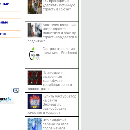
Как пробудить и
системы
вные
удержать истинную
страсть в союзе?
ьные
Анатомия влечения:
как рождается
магнетизм и почему
тво
страсть нуждается в
подпитке?
Гастроэнтерология
в клинике - Freshmed
Плановые и
экстренные
трансфузии
тромбоцитарного
концентрата
Купить мастурбатор
бщем
на сайте
SexFeast.ru:
разнообразие,
качество и комфорт
е
Что ожидать в
первые 24 часа
после начала