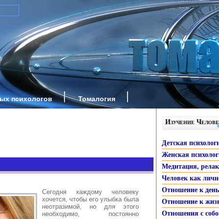
ных психологов
Томалогия
Изучение Челове
Детская психолог
Женская психоло
Медитация, рела
Человек как личн
Отношение к ден
Сегодня каждому человеку
хочется, чтобы его улыбка была
Отношение к жиз
неотразимой, но для этого
Отношения с собо
необходимо, постоянно