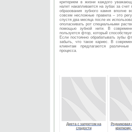
критерием в жизни каждого уважающе
налет накапливается на зубах за счет
образования зубного камня вполне в
совсем несложные правила – это регу
спустя два месяца после их использов
ополаскивать рот специальными раств
помощью зубной нити. В современн
пользуется фтор, который способствуе
Если постоянно обрабатывать зубы ф
забыть, что такое кариес. В совреме
клиентам предлагаются различные 
процесса.
Диета с запретом на
Родниковая в
сладости
крепкому