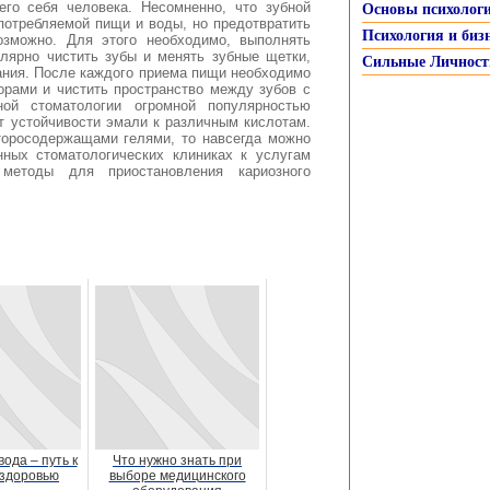
го себя человека. Несомненно, что зубной
Основы психолог
 потребляемой пищи и воды, но предотвратить
Психология и биз
озможно. Для этого необходимо, выполнять
лярно чистить зубы и менять зубные щетки,
Сильные Личност
ания. После каждого приема пищи необходимо
орами и чистить пространство между зубов с
ой стоматологии огромной популярностью
т устойчивости эмали к различным кислотам.
торосодержащами гелями, то навсегда можно
нных стоматологических клиниках к услугам
методы для приостановления кариозного
ода – путь к
Что нужно знать при
 здоровью
выборе медицинского