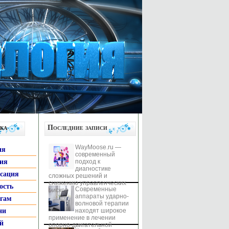
ка
Последние записи
WayMoose.ru —
ия
современный
гия
подход к
диагностике
ксация
сложных решений и
снижению управленческих
ость
Современные
рисков
аппараты ударно-
ьгам
волновой терапии
ни
находят широкое
применение в лечении
й
опорно-двигательной