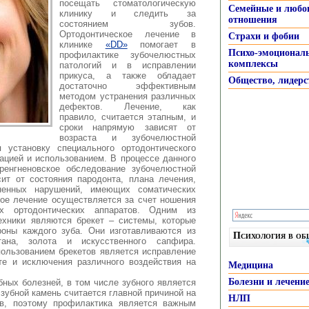
посещать стоматологическую
Семейные и любо
клинику и следить за
отношения
состоянием зубов.
Ортодонтическое лечение в
Страхи и фобии
клинике
«DD»
помогает в
Психо-эмоционал
профилактике зубочелюстных
комплексы
патологий и в исправлении
прикуса, а также обладает
Общество, лидерс
достаточно эффективным
методом устранения различных
дефектов. Лечение, как
правило, считается этапным, и
сроки напрямую зависят от
возраста и зубочелюстной
 установку специального ортодонтического
вацией и использованием. В процессе данного
ренгненовское обследование зубочелюстной
ит от состояния пародонта, плана лечения,
енных нарушений, имеющих соматических
ное лечение осуществляется за счет ношения
 ортодонтических аппаратов. Одним из
ехники являются брекет – системы, которые
роны каждого зуба. Они изготавливаются из
Психология в о
ана, золота и искусственного сапфира.
ользованием брекетов является исправление
те и исключения различного воздействия на
Медицина
Болезни и лечени
ных болезней, в том числе зубного является
зубной камень считается главной причиной на
НЛП
ов, поэтому профилактика является важным