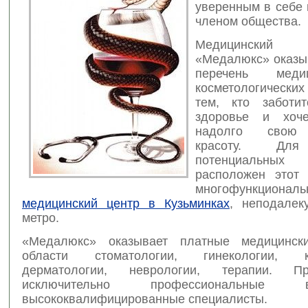
уверенным в себе
членом общества.
Медицински
«Медалюкс» оказы
перечень мед
косметологически
тем, кто заботи
здоровье и хоче
надолго свою
красоту. Для
потенциальны
расположен этот
многофункциональ
медицинский центр в Кузьминках
, неподалек
метро.
«Медалюкс» оказывает платные медицинск
области стоматологии, гинекологии, ко
дерматологии, неврологии, терапии. П
исключительно профессиональны
высококвалифицированные специалисты.